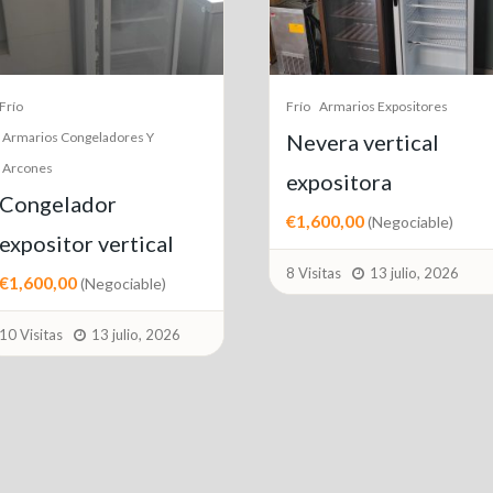
Frío
Cámaras Frigoríficas
camaras
Frío
Armarios Expositores
congelacion-
Nevera vertical
frigorifica
expositora
Precio a consultar
€1,600,00
(Negociable)
10 Visitas
25 junio, 202
8 Visitas
13 julio, 2026