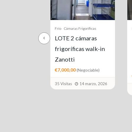
ras Frigoríficas
Frío
2 cámaras
Armarios Congeladores Y
Arcones
íficas walk-in
Congelador
ti
expositor vertical
00
(Negociable)
€1,600,00
(Negociable)
s
14 marzo, 2026
10 Visitas
13 julio, 2026