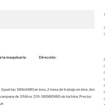
e la maquinaria
:
Dirección
:
calle Niceto
o
Alcala Zamora 33
3 puertas 180mtX80 en inox, 2 mesa de trabajo en inox, dos
1 campana de 3 filtros 150-180X80X80 sin turbina. Precios
L
ue