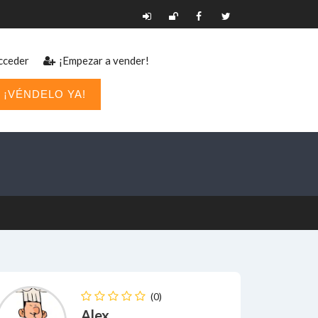
ceder
¡Empezar a vender!
¡VÉNDELO YA!
(0)
Alex