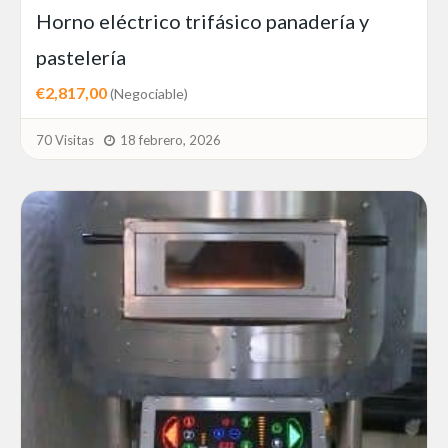
Horno eléctrico trifásico panadería y
pastelería
€2,817,00
(Negociable)
70 Visitas
18 febrero, 2026