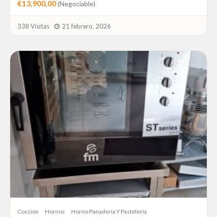
€13,900,00
(Negociable)
338 Visitas
21 febrero, 2026
Cocción
Hornos
Horno Panadería Y Pastelería