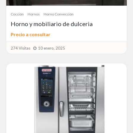
Cocción
Hornos
Horno Convección
Horno y mobiliario de dulceria
Precio a consultar
274 Visitas
10 enero, 2025