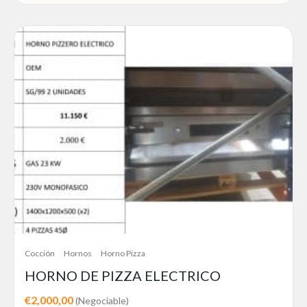
Cocción
Hornos
Horno Pizza
HORNO DE PIZZA ELECTRICO
€2,000,00
(Negociable)