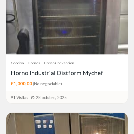
Cocción
Hornos
Horno Convección
Horno Industrial Distform Mychef
€1,000,00
(No negociable)
91 Visitas
28 octubre, 2025