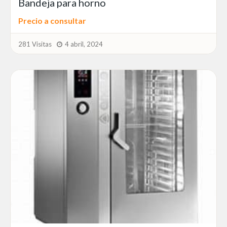
Bandeja para horno
Precio a consultar
281 Visitas
4 abril, 2024