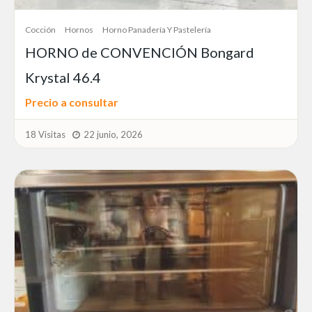
Cocción
Hornos
Horno Panadería Y Pastelería
HORNO de CONVENCIÓN Bongard
Krystal 46.4
Precio a consultar
18 Visitas
22 junio, 2026