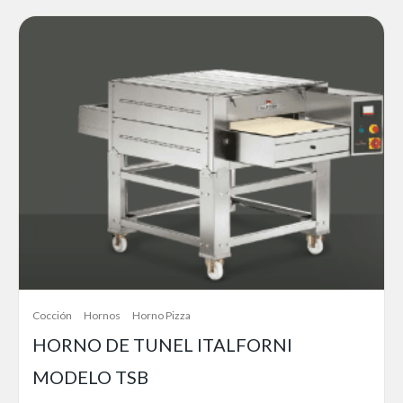
Cocción
Hornos
Horno Pizza
HORNO DE TUNEL ITALFORNI
MODELO TSB