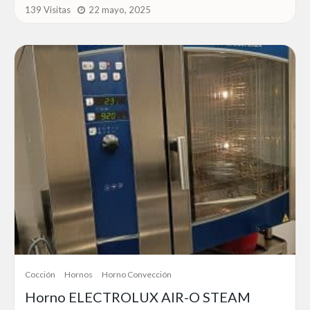
139 Visitas
22 mayo, 2025
Cocción
Hornos
Horno Convección
Horno ELECTROLUX AIR-O STEAM