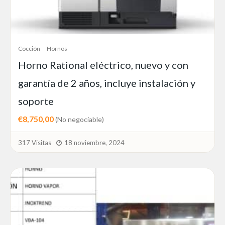
Cocción
Hornos
Horno Rational eléctrico, nuevo y con
garantía de 2 años, incluye instalación y
soporte
€8,750,00
(No negociable)
317 Visitas
18 noviembre, 2024