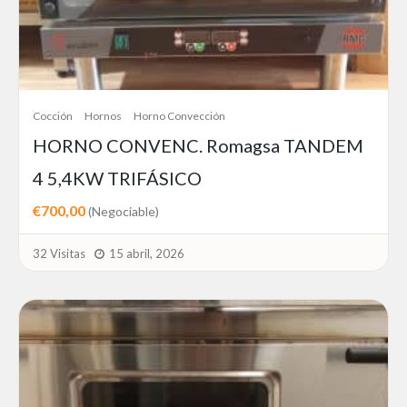
Cocción
Hornos
Horno Convección
HORNO CONVENC. Romagsa TANDEM
4 5,4KW TRIFÁSICO
€700,00
(Negociable)
32 Visitas
15 abril, 2026