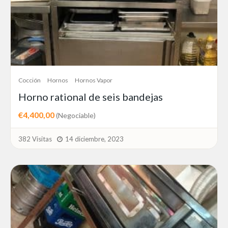
Cocción
Hornos
Hornos Vapor
Horno rational de seis bandejas
€4,400,00
(Negociable)
382 Visitas
14 diciembre, 2023