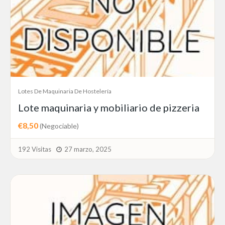
Lotes De Maquinaria De Hostelería
Lote maquinaria y mobiliario de pizzeria
€8,50
(Negociable)
192 Visitas
27 marzo, 2025