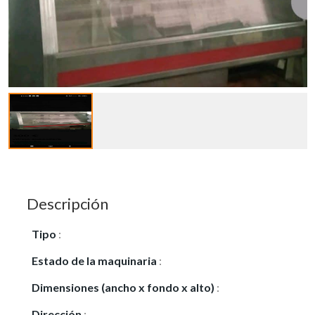
Descripción
Tipo
:
Vendo
Estado de la maquinaria
:
Seminuevo
Dimensiones (ancho x fondo x alto)
:
150x70x105
Dirección
:
San julina