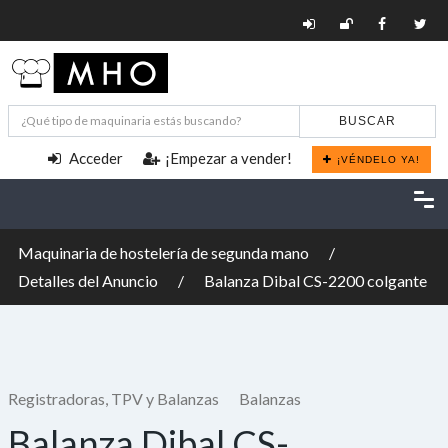
BUSCAR
Acceder
¡Empezar a vender!
¡VÉNDELO YA!
Maquinaria de hostelería de segunda mano
Detalles del Anuncio
Balanza Dibal CS-2200 colgante
Registradoras, TPV y Balanzas
Balanzas
Balanza Dibal CS-