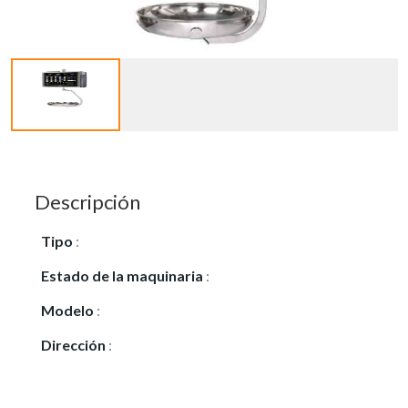
Descripción
Tipo
:
Vendo
Estado de la maquinaria
:
Usado
Modelo
:
Dibal CS-2200
Dirección
:
CALLE JAEN, 9 3 ª - OFICINA 14,
EDIFICIO GALIA.