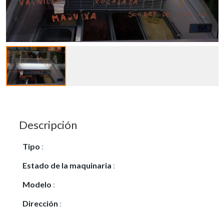
Descripción
Tipo
:
Vendo
Estado de la maquinaria
:
Seminuevo
Modelo
:
Vitrina helados ISETTA 4 S TP
Dirección
:
Prat del Llobregat