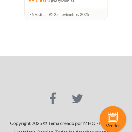
€1,
4 Visitas
1 agosto, 2026
39 V
Copyright 2025 © Tema creado por MHO - Maquinaria
Vender
Hostelería Ocasión. Todos los derechos reservados.