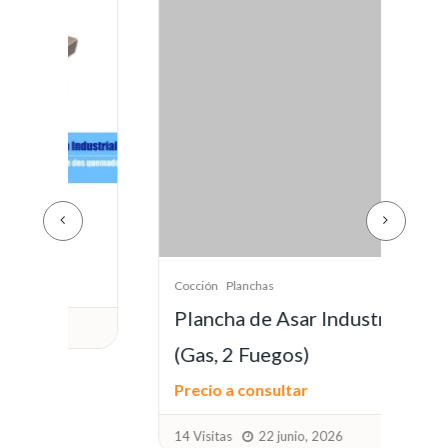
Cocción
Planchas
Plancha de Asar Industrial
(Gas, 2 Fuegos)
Cocc
Pl
Precio a consultar
Mu
14 Visitas
22 junio, 2026
Pre
14 V