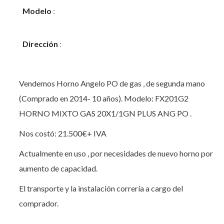
Modelo
:
HORNO ANGELO PO: FX201G2-
CPM01
Dirección
:
CALLE JEREZ,25
Vendemos Horno Angelo PO de gas , de segunda mano
(Comprado en 2014- 10 años). Modelo: FX201G2
HORNO MIXTO GAS 20X1/1GN PLUS ANG PO .
Nos costó: 21.500€+ IVA
Actualmente en uso , por necesidades de nuevo horno por
aumento de capacidad.
El transporte y la instalación correría a cargo del
comprador.