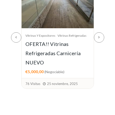
das
Vitrinas Y Expositores
Vitrinas Refrigeradas
Vitr
Venta vitrina refrigeradora
Me
frio
Sa
G
€800,00
(No negociable)
€1,
4 Visitas
1 agosto, 2026
39 V