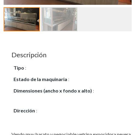
Descripción
Tipo
:
Vendo
Estado de la maquinaria
:
Seminuevo
Dimensiones (ancho x fondo x alto)
:
3.90x
1.40x1.13
Dirección
:
Calle goya 6
Vendo muy barato y negociable vetrina exposidora nevera