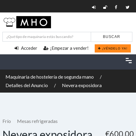
BUSCAR
Acceder
¡Empezar a vender!
¡VÉNDELO YA!
Maquinaria de hostelería de segunda mano
Detalles del Anuncio
Nevera exposidora
Frío
Mesas refrigeradas
Nevera exposidora
€600,00