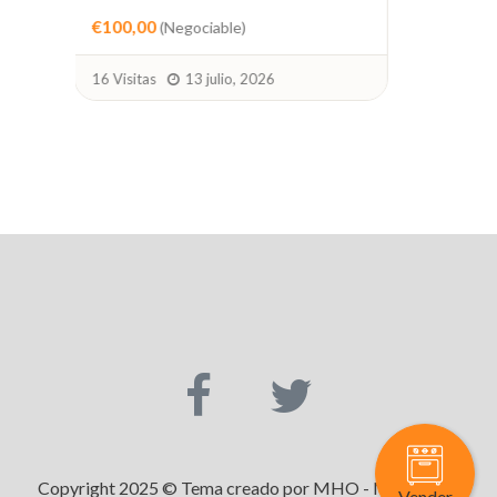
€420,00
(Negociable)
10 V
1 Visitas
5 agosto, 2026
Copyright 2025 © Tema creado por MHO - Maquinaria
Vender