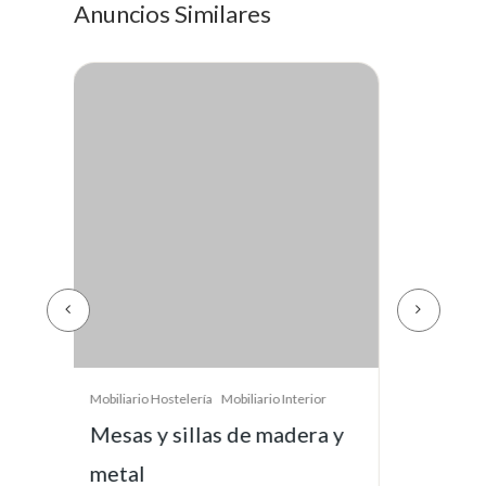
Anuncios Similares
 y
Mobiliario Hostelería
Mesas Restaurante
Mobi
Lote Sillas Industriales
TV
Madera y Metal
€1,