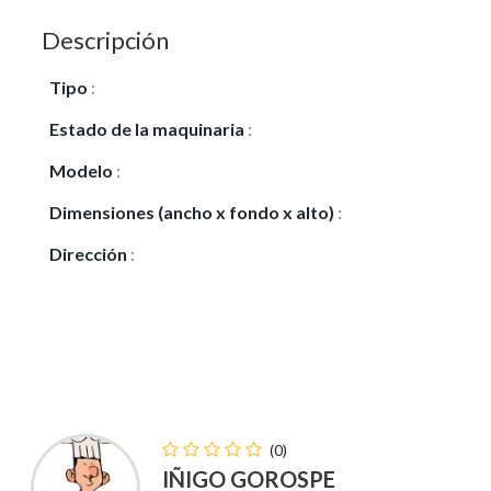
Descripción
Tipo
:
Vendo
Estado de la maquinaria
:
Usado
Modelo
:
14-01 DP
Dimensiones (ancho x fondo x alto)
:
44X53X70
Dirección
:
INTUXI 15B
(0)
IÑIGO GOROSPE