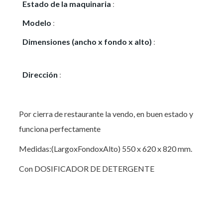
Estado de la maquinaria
:
Usado
Modelo
:
Jemi GS 50
Dimensiones (ancho x fondo x alto)
:
550 x 620 x
820 mm.
Dirección
:
Muntaner 08021
Por cierra de restaurante la vendo, en buen estado y
funciona perfectamente
Medidas:(LargoxFondoxAlto) 550 x 620 x 820 mm.
Con DOSIFICADOR DE DETERGENTE