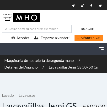
BUSCAR
Acceder
¡Empezar a vender!
¡VÉNDELO YA!
Maquinaria de hostelería de segunda mano
Detalles del Anuncio
Lavavajillas Jemi GS 50×50 Cm
Lavado
Lavavasos
Lavavajillas Jemi GS
€600,00