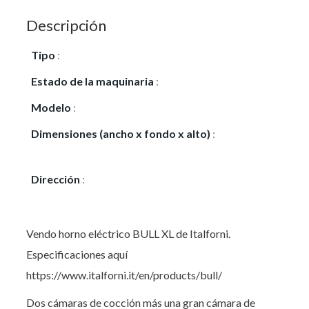
Descripción
Tipo
:
Vendo
Estado de la maquinaria
:
Seminuevo
Modelo
:
BULL XL
Dimensiones (ancho x fondo x alto)
:
163 (Ancho)
x 144 (Fondo) x 213 (alto)
Dirección
:
C/ Pere Iv 248-250
Vendo horno eléctrico BULL XL de Italforni.
Especificaciones aquí
https://www.italforni.it/en/products/bull/
Dos cámaras de cocción más una gran cámara de