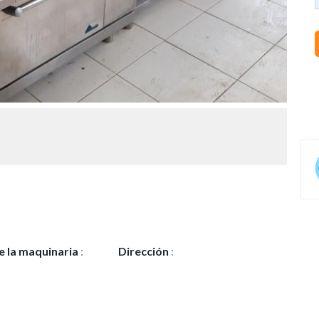
e la maquinaria
:
Dirección
:
Esganyadora,12