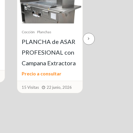
Cocción
Cocinas Industriales
Cocción
Cocinas Ind
Fogonero Industrial
Fogón Indust
a Gas (Dos
Precio a consul
Quemadores)
15 Visitas
22 j
Precio a consultar
17 Visitas
22 junio, 2026