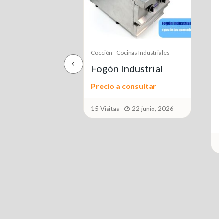
nas Industriales
Cocción
Planchas
dustrial
Plancha de Asar
Industrial (Gas, 2
onsultar
Fuegos)
22 junio, 2026
Precio a consultar
14 Visitas
22 junio, 2026