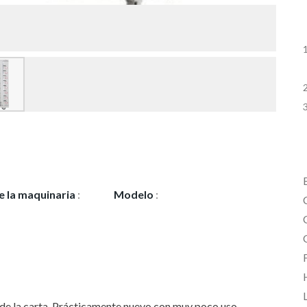
e la maquinaria
:
Modelo
:
8ASG
L
de la carta. Prácticamente nuevo con muy poco uso.