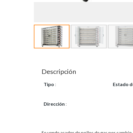
Descripción
Tipo
:
Vendo
Estado d
Nuevo
Dirección
:
L'AMETLLA DE
MAR (TARRAGONA)
Se vende asador de pollos de gas por cambio 