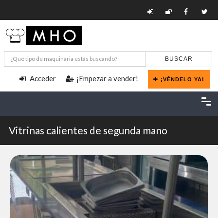
BUSCAR
Acceder
¡Empezar a vender!
¡VÉNDELO YA!
Vitrinas calientes de segunda mano