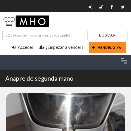
BUSCAR
Acceder
¡Empezar a vender!
¡VÉNDELO YA!
Anapre de segunda mano